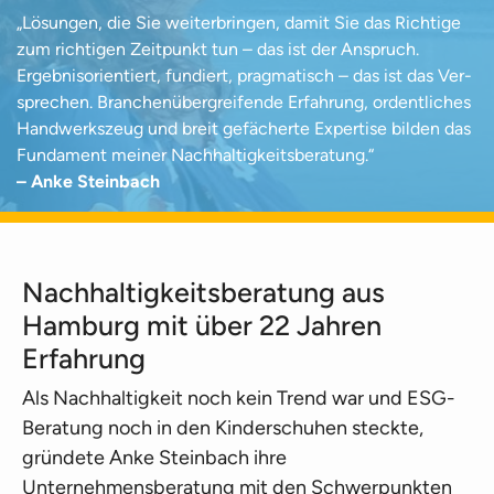
„Lösungen, die Sie weiter­bringen, damit Sie das Richtige
zum richtigen Zeit­punkt tun – das ist der An­spruch.
Ergebnis­orientiert, fundiert, pragmatisch – das ist das Ver­
sprechen. Branchen­über­greif­ende Er­fahrung, ordentliches
Hand­werks­zeug und breit ge­fächerte Ex­pertise bilden das
Fun­da­ment meiner Nach­haltigkeits­beratung.“
– Anke Steinbach
Nachhaltigkeitsberatung aus
Hamburg mit über 22 Jahren
Erfahrung
Als Nachhaltigkeit noch kein Trend war und ESG-
Beratung noch in den Kinderschuhen steckte,
gründete Anke Steinbach ihre
Unternehmensberatung mit den Schwerpunkten