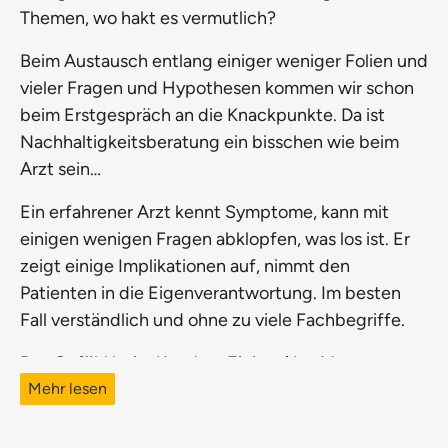
Themen, wo hakt es vermutlich?
Beim Austausch entlang einiger weniger Folien und
vieler Fragen und Hypothesen kommen wir schon
beim Erstgespräch an die Knackpunkte. Da ist
Nachhaltigkeitsberatung ein bisschen wie beim
Arzt sein…
Ein erfahrener Arzt kennt Symptome, kann mit
einigen wenigen Fragen abklopfen, was los ist. Er
zeigt einige Implikationen auf, nimmt den
Patienten in die Eigenverantwortung. Im besten
Fall verständlich und ohne zu viele Fachbegriffe.
Das Gefühl beim Kunden: Einige Aha-Momente
und Erleichterung, dass nicht wirklich alles auf
Mehr lesen
einmal gemacht werden muss. Man fühlt sich
verstanden und es entsteht die Erkenntnis, dass es