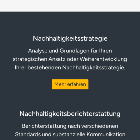
in all der Komplexität jemanden gibt, der
Orientierung bietet. Auf Berater-Seite entsteht
das Gefühl, dass dieses Unternehmen vorangehen
kann und will. Gleich werden ein paar Eckpunkte
Nachhaltigkeits­­strategie
für die Zusammenarbeit definiert.
Phase eins: Bestandsaufnahme, Wettbewerber-
Analyse und Grundlagen für Ihren
Benchmarking, Themenanalyse und Roadmap für
strategischen Ansatz oder Weiterentwicklung
die nächsten zwei Jahre.
Ihrer bestehenden Nachhaltigkeitsstrategie.
Viele Analysen und wenige Monate später kennt
Mehr erfahren
man sich schon gut, präsentiert die
Analyseergebnisse und plant die nächsten
Schritte. Typisch Überlegungen:
Nachhaltigkeits­­berichter­stattung
Nachhaltigkeitsstrategie und
Nachhaltigkeitsziele? Noch viel zu früh, es gibt ja
Berichterstattung nach verschiedenen
gerade erst eine Liste wesentlicher Themen.
Standards und substanzielle Kommunikation