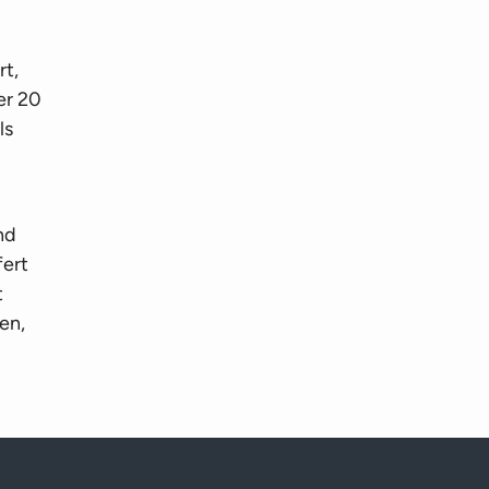
rt,
er 20
ls
nd
fert
t
en,