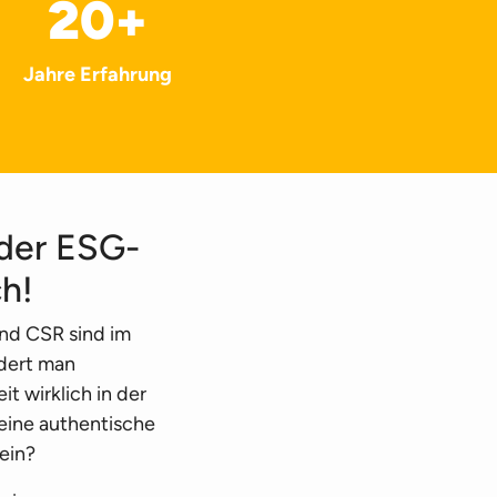
20
+
Jahre Erfahrung
 der ESG-
h!
nd CSR sind im
dert man
t wirklich in der
eine authentische
ein?