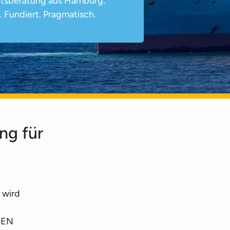
eitsberatung aus Hamburg:
. Fundiert. Pragmatisch.
ng für
 wird
GIEN