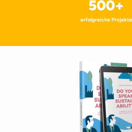
500
+
erfolgreiche Projekte