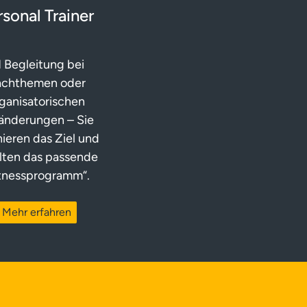
rsonal Trainer
1 Begleitung bei
achthemen oder
ganisatorischen
änderungen – Sie
nieren das Ziel und
lten das passende
itnessprogramm“.
Mehr erfahren