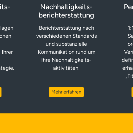
ts­­
Nachhaltigkeits­­
Pe
berichter­stattung
dlagen
Berichterstattung nach
1:
schen
verschiedenen Standards
S
und substanzielle
or
 Ihrer
Kommunikation rund um
Ver
n
Ihre Nachhaltigkeits­
defi
tegie.
aktivitäten.
erha
„F
Mehr erfahren