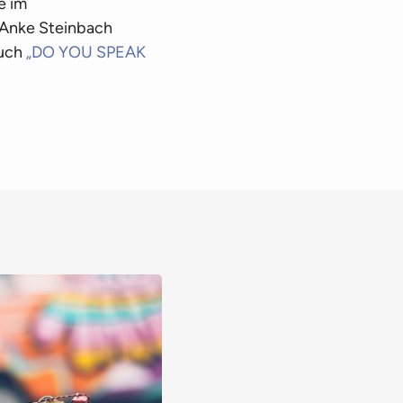
e im
 Anke Steinbach
Buch
„DO YOU SPEAK