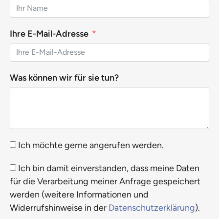
Nachhaltigkeitsstrategie und Ziele können
Meilensteine erreicht werden. Darüber hat Anke
Steinbach auch in einem
Ihre E-Mail-Adresse
Podcast mit SAIM
gesprochen.
Und nicht zuletzt die Frage: Passen die Strukturen
Was können wir für sie tun?
und Kompetenzen im Unternehmen, wie fügt sich
alles in ein großes Bild und wird trotzdem greifbar
in einem Bericht? Wenn diese Fragen bei Ihnen auf
Resonanz stoßen, lassen Sie uns ins Gespräch
kommen.
Ich möchte gerne angerufen werden.
Ich bin damit einverstanden, dass meine Daten
für die Verarbeitung meiner Anfrage gespeichert
werden (weitere Informationen und
Widerrufshinweise in der
Datenschutzerklärung
).