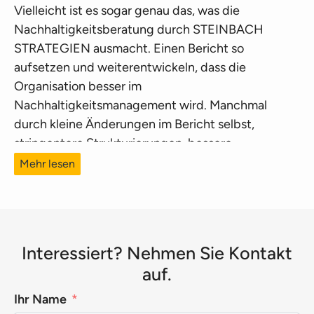
Vielleicht ist es sogar genau das, was die
Nachhaltigkeitsberatung durch STEINBACH
STRATEGIEN ausmacht. Einen Bericht so
aufsetzen und weiterentwickeln, dass die
Organisation besser im
Nachhaltigkeitsmanagement wird. Manchmal
durch kleine Änderungen im Bericht selbst,
stringentere Strukturierungen, bessere
Formulierungen ohne Greenwashing und Blabla –
Mehr lesen
was ein Experte übrigens schnell als heiße Luft
entlarvt.
Auch ein Lieblingsthema: Wie passen eigentlich
der Nachhaltigkeitsbericht und der
Interessiert? Nehmen Sie Kontakt
Geschäftsbericht zusammen? Auch größere
auf.
Anpassungen sind hilfreich – insbesondere bei
Ihr Name
Kennzahlen und der Diskussion über