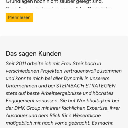
Grundlagen noch nicht sauber gelegt sind.
Grundlagen sind erstens ein solides Gerüst der
Zahlen, das sich aus verschiedenen Standards und
Mehr lesen
Anforderungen – z.B. Ratings, Rankings,
Kundenfragebögen – speist.
Eine zweite zentrale Grundlage ist Transparenz,
festgeschriebene Definitionen und ein Verständnis
Das sagen Kunden
über die Kennzahlen und welchen Teil des
Seit 2011 arbeite ich mit Frau Steinbach in
Unternehmens (Konsolidierungskreis) sie
verschiedenen Projekten vertrauensvoll zusammen
abdecken. Aus der Erfahrung ist die dritte zentrale
und konnte mich bei aller Dynamik in unserem
Grundlage ein sauberes organisatorisches Setup
Unternehmen und bei STEINBACH STRATEGIEN
mit Verantwortlichkeiten und Prozessen – und
stets auf beste Arbeitsergebnisse und höchstes
dann sehr gern auch mit einer leistungsfähigen
Engagement verlassen. Sie hat Nachhaltigkeit bei
Softwarelösung, die auf Knopfdruck ausgewertete
der DMK Group mit ihrer fachlichen Expertise, ihrer
Daten bereitstellt.
Ausdauer und dem Blick für´s Wesentliche
maßgeblich mit nach vorne gebracht. Es macht