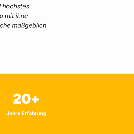
 höchstes
 mit ihrer
liche maßgeblich
20
+
Jahre Erfahrung