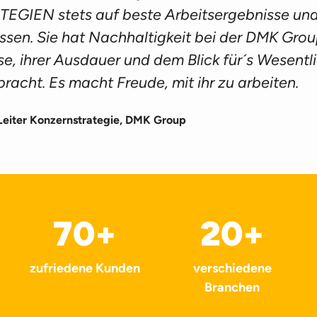
GIEN stets auf beste Arbeitsergebnisse und
sen. Sie hat Nachhaltigkeit bei der DMK Group
se, ihrer Ausdauer und dem Blick für´s Wesent
racht. Es macht Freude, mit ihr zu arbeiten.
– Leiter Konzernstrategie, DMK Group
70
+
20
+
zufriedene Kunden
verschiedene
Branchen