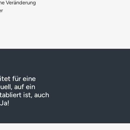
che Veränderung
er
itet für eine
ell, auf ein
abliert ist, auch
Ja!