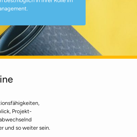
h bestmöglich in Ihrer Rolle im
management.
ine
ons­fähigkeiten,
ick, Projekt­
 abwechselnd
 und so weiter sein.